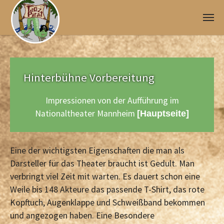
Skip to main content
Hinterbühne Vorbereitung
Impressionen von der Aufführung im
Nationaltheater Mannheim
[Hauptseite]
Eine der wichtigsten Eigenschaften die man als
Darsteller für das Theater braucht ist Gedult. Man
verbringt viel Zeit mit warten. Es dauert schon eine
Weile bis 148 Akteure das passende T-Shirt, das rote
Kopftuch, Augenklappe und Schweißband bekommen
und angezogen haben. Eine Besondere