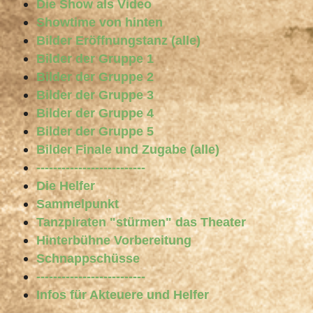
Die Show als Video
Showtime von hinten
Bilder Eröffnungstanz (alle)
Bilder der Gruppe 1
Bilder der Gruppe 2
Bilder der Gruppe 3
Bilder der Gruppe 4
Bilder der Gruppe 5
Bilder Finale und Zugabe (alle)
--------------------------
Die Helfer
Sammelpunkt
Tanzpiraten "stürmen" das Theater
Hinterbühne Vorbereitung
Schnappschüsse
--------------------------
Infos für Akteuere und Helfer