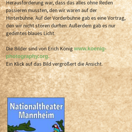
Herausforderung war, dass das alles ohne Reden
passieren mussten, den wir waren auf der
Hinterbühne. Auf der Vorderbühne gab es eine Vortrag,
den wir nicht stören durften. Außerdem gab es nur
gedimtes blaues Licht.
Die Bilder sind von Erich König
www.koenig-
photography.org.
Ein Klick auf das Bild vergrößert die Ansicht.