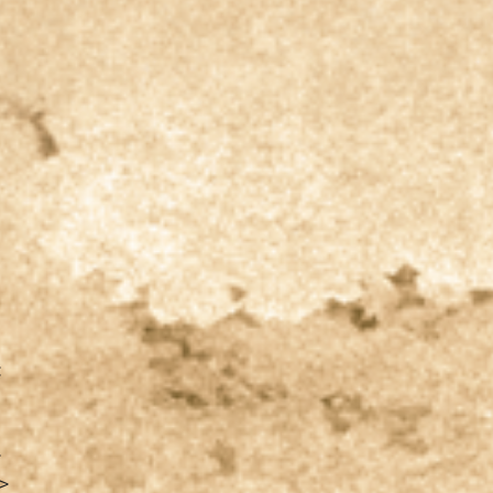
:
>
">