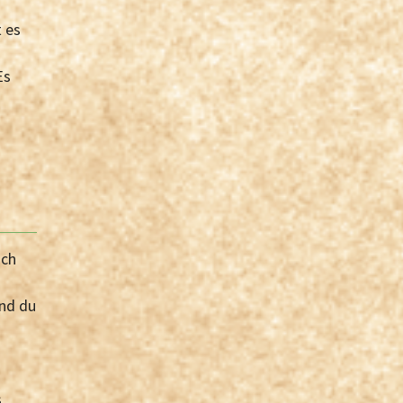
t es
Es
uch
und du
s