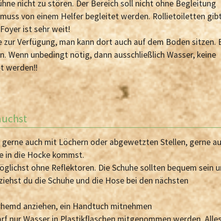
ühne nicht zu stören. Der Bereich soll nicht ohne Begleitung
muss von einem Helfer begleitet werden. Rollietoiletten gib
Foyer ist sehr weit!
e zur Verfügung, man kann dort auch auf dem Boden sitzen. 
. Wenn unbedingt nötig, dann ausschließlich Wasser, keine
et werden!!
auchst
, gerne auch mit Löchern oder abgewetzten Stellen, gerne a
se in die Hocke kommst.
öglichst ohne Reflektoren. Die Schuhe sollten bequem sein 
ziehst du die Schuhe und die Hose bei den nächsten
terhemd anziehen, ein Handtuch mitnehmen
rf nur Wasser in Plastikflaschen mitgenommen werden. Alle