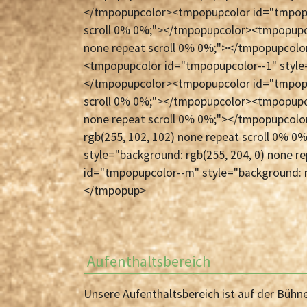
</tmpopupcolor><tmpopupcolor id="tmpopup
scroll 0% 0%;"></tmpopupcolor><tmpopupco
none repeat scroll 0% 0%;"></tmpopupcolor
<tmpopupcolor id="tmpopupcolor--1" style=
</tmpopupcolor><tmpopupcolor id="tmpopup
scroll 0% 0%;"></tmpopupcolor><tmpopupcol
none repeat scroll 0% 0%;"></tmpopupcolo
rgb(255, 102, 102) none repeat scroll 0%
style="background: rgb(255, 204, 0) none 
id="tmpopupcolor--m" style="background: r
</tmpopup>
Aufenthaltsbereich
Unsere Aufenthaltsbereich ist auf der Bühn