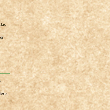
 das
er
s
dere