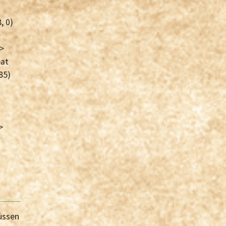
, 0)
>
">
eat
85)
>
üssen