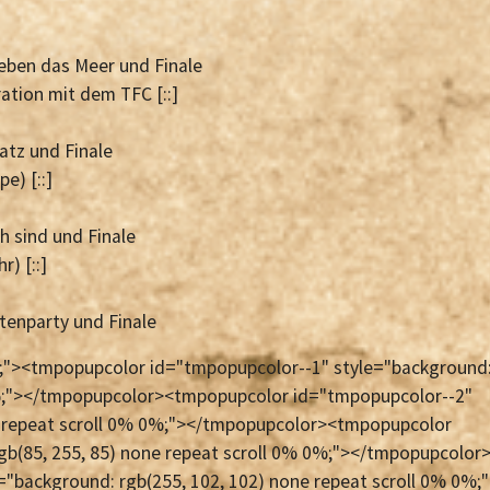
ieben das Meer und Finale
ation mit dem TFC [::]
atz und Finale
e) [::]
h sind und Finale
) [::]
tenparty und Finale
px;"><tmpopupcolor id="tmpopupcolor--1" style="background
 0%;"></tmpopupcolor><tmpopupcolor id="tmpopupcolor--2"
e repeat scroll 0% 0%;"></tmpopupcolor><tmpopupcolor
gb(85, 255, 85) none repeat scroll 0% 0%;"></tmpopupcolor
"background: rgb(255, 102, 102) none repeat scroll 0% 0%;