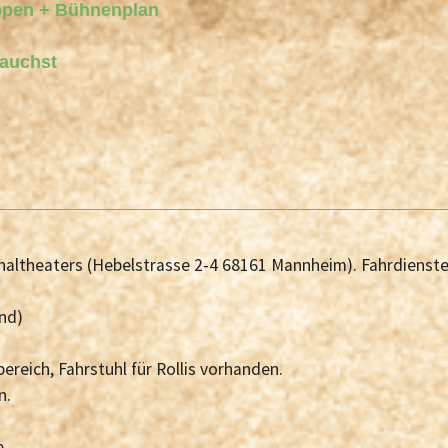
ppen + Bühnenplan
rauchst
naltheaters (Hebelstrasse 2-4 68161 Mannheim). Fahrdienst
and)
reich, Fahrstuhl für Rollis vorhanden.
n.
.