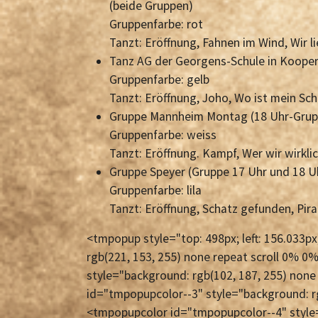
(beide Gruppen)
Gruppenfarbe: rot
Tanzt: Eröffnung, Fahnen im Wind, Wir l
Tanz AG der Georgens-Schule in Kooper
Gruppenfarbe: gelb
Tanzt: Eröffnung, Joho, Wo ist mein Sch
Gruppe Mannheim Montag (18 Uhr-Grupp
Gruppenfarbe: weiss
Tanzt: Eröffnung. Kampf, Wer wir wirklic
Gruppe Speyer (Gruppe 17 Uhr und 18 Uhr
Gruppenfarbe: lila
Tanzt: Eröffnung, Schatz gefunden, Pira
<tmpopup style="top: 498px; left: 156.033
rgb(221, 153, 255) none repeat scroll 0%
style="background: rgb(102, 187, 255) non
id="tmpopupcolor--3" style="background: r
<tmpopupcolor id="tmpopupcolor--4" style=