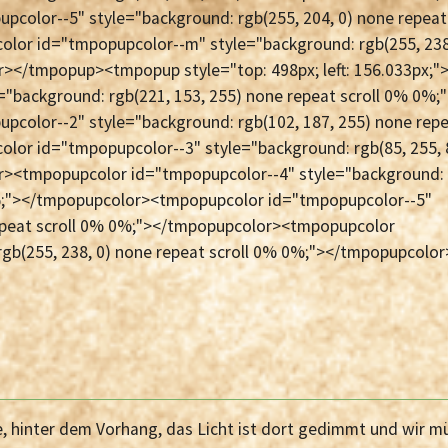
color--5" style="background: rgb(255, 204, 0) none repeat
lor id="tmpopupcolor--m" style="background: rgb(255, 238
></tmpopup><tmpopup style="top: 498px; left: 156.033px;"
"background: rgb(221, 153, 255) none repeat scroll 0% 0%;
color--2" style="background: rgb(102, 187, 255) none rep
or id="tmpopupcolor--3" style="background: rgb(85, 255, 
r><tmpopupcolor id="tmpopupcolor--4" style="background:
 0%;"></tmpopupcolor><tmpopupcolor id="tmpopupcolor--5"
repeat scroll 0% 0%;"></tmpopupcolor><tmpopupcolor
gb(255, 238, 0) none repeat scroll 0% 0%;"></tmpopupcolor
e, hinter dem Vorhang, das Licht ist dort gedimmt und wir m