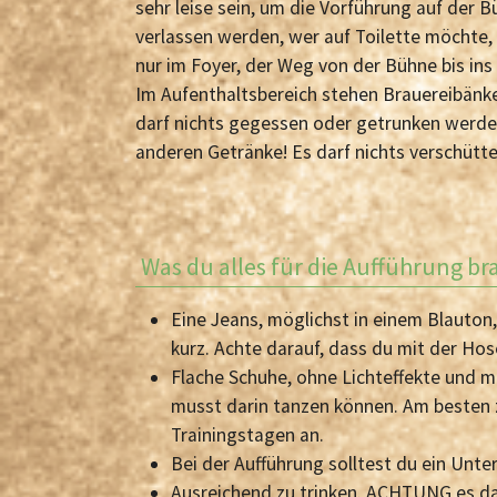
sehr leise sein, um die Vorführung auf der B
verlassen werden, wer auf Toilette möchte, 
nur im Foyer, der Weg von der Bühne bis ins 
Im Aufenthaltsbereich stehen Brauereibänk
darf nichts gegessen oder getrunken werden
anderen Getränke! Es darf nichts verschütt
Was du alles für die Aufführung br
Eine Jeans, möglichst in einem Blauton
kurz. Achte darauf, dass du mit der Ho
Flache Schuhe, ohne Lichteffekte und m
musst darin tanzen können. Am besten 
Trainingstagen an.
Bei der Aufführung solltest du ein Un
Ausreichend zu trinken. ACHTUNG es da