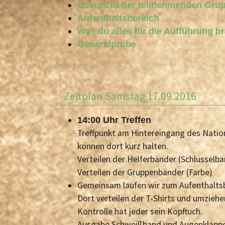
Übersicht der teilnehmenden Gru
Aufenthaltsbereich
Was du alles für die Aufführung b
Generalprobe
Zeitplan Samstag 17.09.2016
14:00 Uhr Treffen
Treffpunkt am Hintereingang des Natio
können dort kurz halten.
Verteilen der Helferbänder (Schlüsselb
Verteilen der Gruppenbänder (Farbe)
Gemeinsam laufen wir zum Aufenthaltsbe
Dort verteilen der T-Shirts und umziehe
Kontrolle hat jeder sein Kopftuch.
Ausgabe Schweißband und Augenklappe