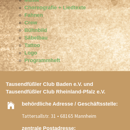
Musik
Choreografie + Liedtexte
Fahnen
Crew
Bühnbild
Säbelbau
Tattoo
Logo
Programmheft
Tausendfüßler Club Baden e.V. und
Tausendfüßler Club Rheinland-Pfalz e.V.
behördliche Adresse / Geschäftsstelle:
Tattersallstr. 31 • 68165 Mannheim
zentrale Postadresse: