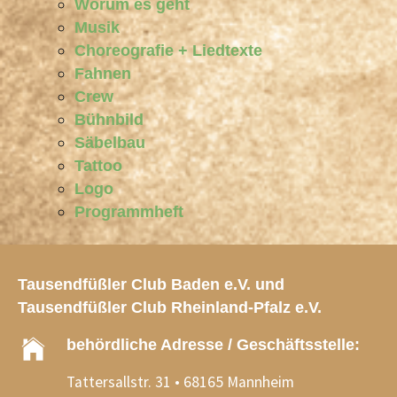
Worum es geht
Musik
Choreografie + Liedtexte
Fahnen
Crew
Bühnbild
Säbelbau
Tattoo
Logo
Programmheft
Tausendfüßler Club Baden e.V. und
Tausendfüßler Club Rheinland-Pfalz e.V.
behördliche Adresse / Geschäftsstelle:
Tattersallstr. 31 • 68165 Mannheim