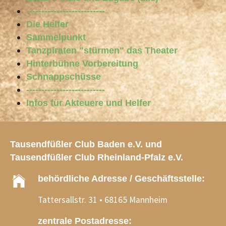
--------------------------
Die Helfer
Sammelpunkt
Tanzpiraten "stürmen" das Theater
Hinterbühne Vorbereitung
Schnappschüsse
--------------------------
Infos für Akteuere und Helfer
Tausendfüßler Club Baden e.V. und
Tausendfüßler Club Rheinland-Pfalz e.V.
behördliche Adresse / Geschäftsstelle:
Tattersallstr. 31 • 68165 Mannheim
zentrale Postadresse: